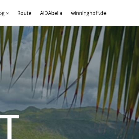
og
Route
AIDAbella
winninghoff.de
T