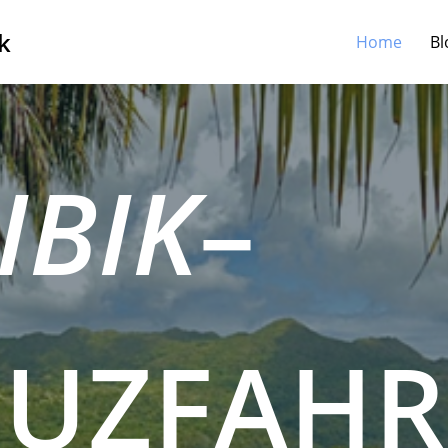
k
Home
Bl
IBIK
–
EUZFAHR